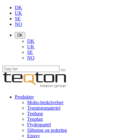
DK
UK
SE
NO
DK
DK
UK
SE
NO
Produkter
Molio-beskrivelser
Tegningsmateriel
Teqbase
Teqplan
Flydespartel
Slibning og polering
Epoxy