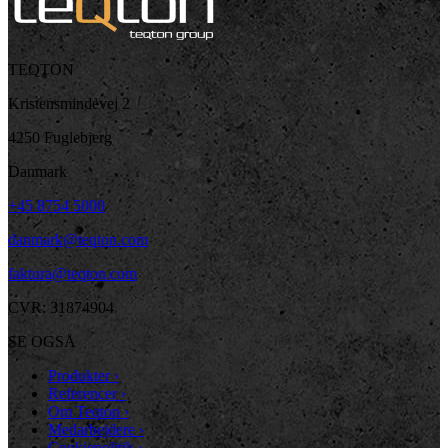
TEQTON
Kristensmindevej 2
4250 Fuglebjerg
Danmark
+45 8754 5000
danmark@teqton.com
faktura@teqton.com
CVR: 31874904
SE OGSÅ
Produkter
›
Referencer
›
Om Teqton
›
Medarbejdere
›
Cookiepolitik
›