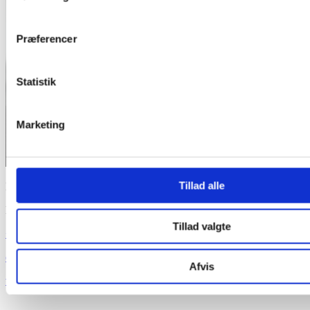
Præferencer
Statistik
Marketing
Tillad alle
MERE INFO OM EPD?
Kontakt Ole Skov for spørgsmål og vejledning
Tillad valgte
+45 2780 0524
ole.skov@teqton.com
Afvis
vCard