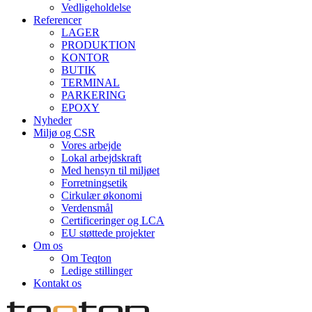
Vedligeholdelse
Referencer
LAGER
PRODUKTION
KONTOR
BUTIK
TERMINAL
PARKERING
EPOXY
Nyheder
Miljø og CSR
Vores arbejde
Lokal arbejdskraft
Med hensyn til miljøet
Forretningsetik
Cirkulær økonomi
Verdensmål
Certificeringer og LCA
EU støttede projekter
Om os
Om Teqton
Ledige stillinger
Kontakt os