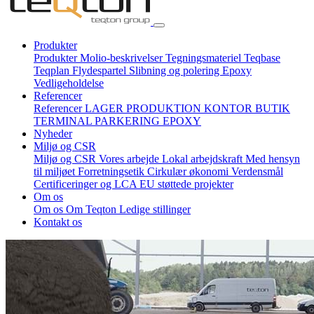
Produkter
Produkter
Molio-beskrivelser
Tegningsmateriel
Teqbase
Teqplan
Flydespartel
Slibning og polering
Epoxy
Vedligeholdelse
Referencer
Referencer
LAGER
PRODUKTION
KONTOR
BUTIK
TERMINAL
PARKERING
EPOXY
Nyheder
Miljø og CSR
Miljø og CSR
Vores arbejde
Lokal arbejdskraft
Med hensyn
til miljøet
Forretningsetik
Cirkulær økonomi
Verdensmål
Certificeringer og LCA
EU støttede projekter
Om os
Om os
Om Teqton
Ledige stillinger
Kontakt os