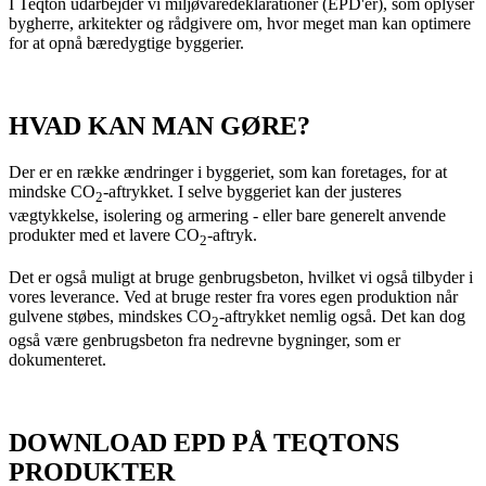
I Teqton udarbejder vi miljøvaredeklarationer (EPD'er), som oplyser
bygherre, arkitekter og rådgivere om, hvor meget man kan optimere
for at opnå bæredygtige byggerier.
HVAD KAN MAN GØRE?
Der er en række ændringer i byggeriet, som kan foretages, for at
mindske CO
-aftrykket. I selve byggeriet kan der justeres
2
vægtykkelse, isolering og armering - eller bare generelt anvende
produkter med et lavere CO
-aftryk.
2
Det er også muligt at bruge genbrugsbeton, hvilket vi også tilbyder i
vores leverance. Ved at bruge rester fra vores egen produktion når
gulvene støbes, mindskes CO
-aftrykket nemlig også. Det kan dog
2
også være genbrugsbeton fra nedrevne bygninger, som er
dokumenteret.
DOWNLOAD EPD PÅ TEQTONS
PRODUKTER