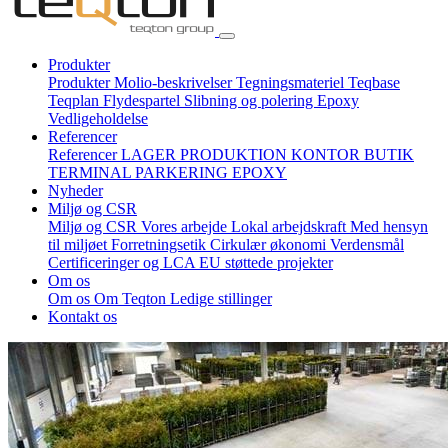
Produkter
Produkter
Molio-beskrivelser
Tegningsmateriel
Teqbase
Teqplan
Flydespartel
Slibning og polering
Epoxy
Vedligeholdelse
Referencer
Referencer
LAGER
PRODUKTION
KONTOR
BUTIK
TERMINAL
PARKERING
EPOXY
Nyheder
Miljø og CSR
Miljø og CSR
Vores arbejde
Lokal arbejdskraft
Med hensyn
til miljøet
Forretningsetik
Cirkulær økonomi
Verdensmål
Certificeringer og LCA
EU støttede projekter
Om os
Om os
Om Teqton
Ledige stillinger
Kontakt os