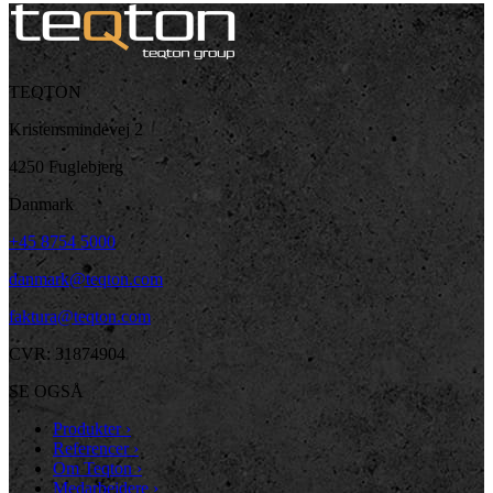
TEQTON
Kristensmindevej 2
4250 Fuglebjerg
Danmark
+45 8754 5000
danmark@teqton.com
faktura@teqton.com
CVR: 31874904
SE OGSÅ
Produkter
›
Referencer
›
Om Teqton
›
Medarbejdere
›