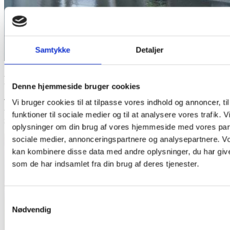
Samtykke
Detaljer
FLYDESPARTEL
Denne hjemmeside bruger cookies
Teqton leverer også gulvproduktet flydespartel, som er en
Vi bruger cookies til at tilpasse vores indhold og annoncer, til
tidsbesparende og selvnivellerende løsning til at skabe et fugefrit
funktioner til sociale medier og til at analysere vores trafik. 
industrigulv.
oplysninger om din brug af vores hjemmeside med vores part
sociale medier, annonceringspartnere og analysepartnere. V
kan kombinere disse data med andre oplysninger, du har give
som de har indsamlet fra din brug af deres tjenester.
Samtykkevalg
Nødvendig