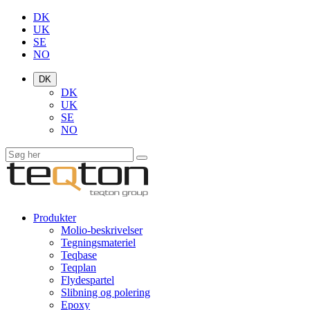
DK
UK
SE
NO
DK
DK
UK
SE
NO
Produkter
Molio-beskrivelser
Tegningsmateriel
Teqbase
Teqplan
Flydespartel
Slibning og polering
Epoxy