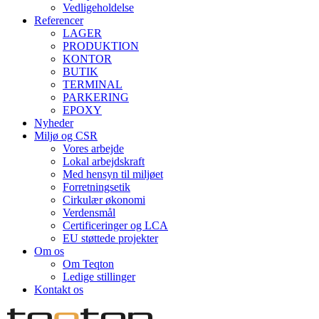
Vedligeholdelse
Referencer
LAGER
PRODUKTION
KONTOR
BUTIK
TERMINAL
PARKERING
EPOXY
Nyheder
Miljø og CSR
Vores arbejde
Lokal arbejdskraft
Med hensyn til miljøet
Forretningsetik
Cirkulær økonomi
Verdensmål
Certificeringer og LCA
EU støttede projekter
Om os
Om Teqton
Ledige stillinger
Kontakt os