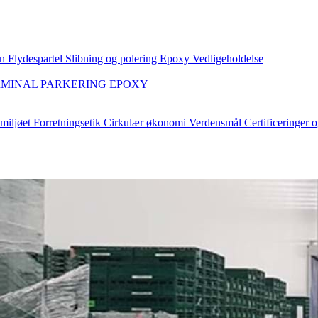
an
Flydespartel
Slibning og polering
Epoxy
Vedligeholdelse
RMINAL
PARKERING
EPOXY
 miljøet
Forretningsetik
Cirkulær økonomi
Verdensmål
Certificeringer