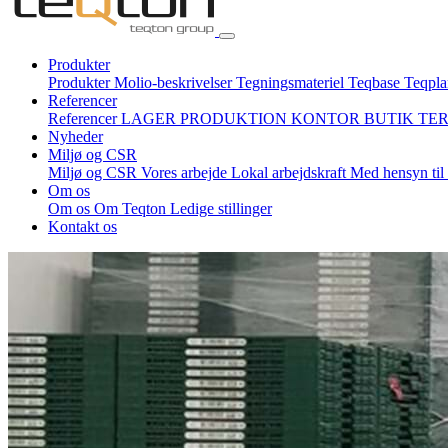
Produkter
Produkter
Molio-beskrivelser
Tegningsmateriel
Teqbase
Teqpl
Referencer
Referencer
LAGER
PRODUKTION
KONTOR
BUTIK
TE
Nyheder
Miljø og CSR
Miljø og CSR
Vores arbejde
Lokal arbejdskraft
Med hensyn til
Om os
Om os
Om Teqton
Ledige stillinger
Kontakt os