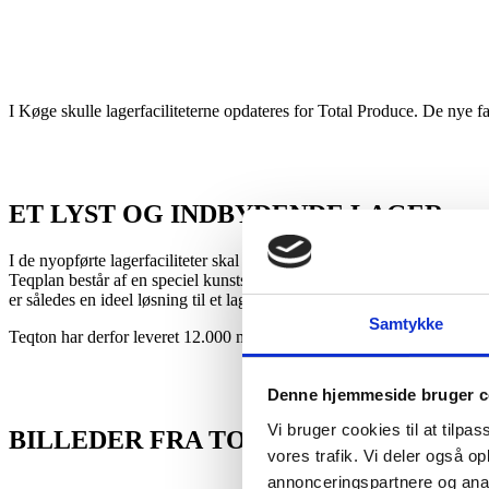
I Køge skulle lagerfaciliteterne opdateres for Total Produce. De nye fac
ET LYST OG INDBYDENDE LAGER
I de nyopførte lagerfaciliteter skal der kunne håndteres flere forskel
Teqplan består af en speciel kunststofdispersion, udvalgte tilslagsmate
er således en ideel løsning til et lager som her i Køge.
Samtykke
Teqton har derfor leveret 12.000 m² fugefrit betongulv med epoxystreger
Denne hjemmeside bruger c
Vi bruger cookies til at tilpas
BILLEDER FRA TOTAL PRODUCE HE
vores trafik. Vi deler også 
annonceringspartnere og anal