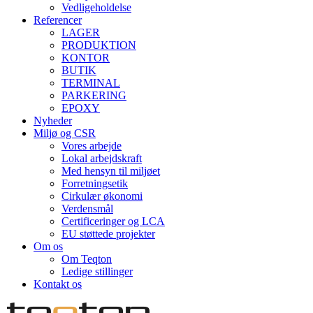
Vedligeholdelse
Referencer
LAGER
PRODUKTION
KONTOR
BUTIK
TERMINAL
PARKERING
EPOXY
Nyheder
Miljø og CSR
Vores arbejde
Lokal arbejdskraft
Med hensyn til miljøet
Forretningsetik
Cirkulær økonomi
Verdensmål
Certificeringer og LCA
EU støttede projekter
Om os
Om Teqton
Ledige stillinger
Kontakt os