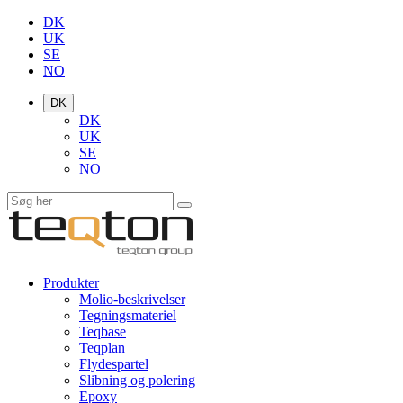
DK
UK
SE
NO
DK
DK
UK
SE
NO
Produkter
Molio-beskrivelser
Tegningsmateriel
Teqbase
Teqplan
Flydespartel
Slibning og polering
Epoxy