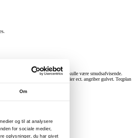
res.
 nemt at køre på samtidig med at det skulle være smudsafvisende.
 olie, brændstof, forskellige kemikalier ect. angriber gulvet. Teqplan
Om
 medier og til at analysere
nden for sociale medier,
e oplysninger, du har givet