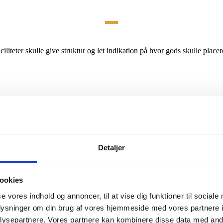
iliteter skulle give struktur og let indikation på hvor gods skulle place
lige typer gods og produkter. Derfor var det vigtigt med et gulv, som var
rialer og cement. Dette gør Teqplan specielt velegnet overalt hvor vand,
Detaljer
 til byggeherre - og selvfølgelig til tiden.
ookies
se vores indhold og annoncer, til at vise dig funktioner til sociale
R
oplysninger om din brug af vores hjemmeside med vores partnere i
ysepartnere. Vores partnere kan kombinere disse data med andr