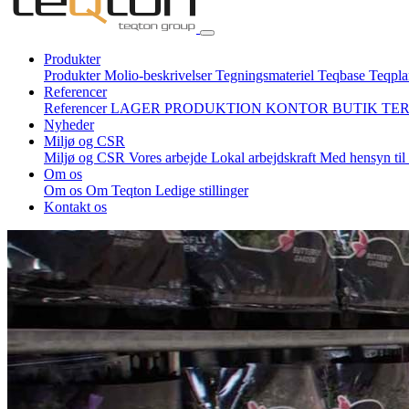
Produkter
Produkter
Molio-beskrivelser
Tegningsmateriel
Teqbase
Teqpl
Referencer
Referencer
LAGER
PRODUKTION
KONTOR
BUTIK
TE
Nyheder
Miljø og CSR
Miljø og CSR
Vores arbejde
Lokal arbejdskraft
Med hensyn til
Om os
Om os
Om Teqton
Ledige stillinger
Kontakt os