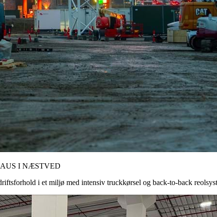
HAUS I NÆSTVED
riftsforhold i et miljø med intensiv truckkørsel og back-to-back reolsys