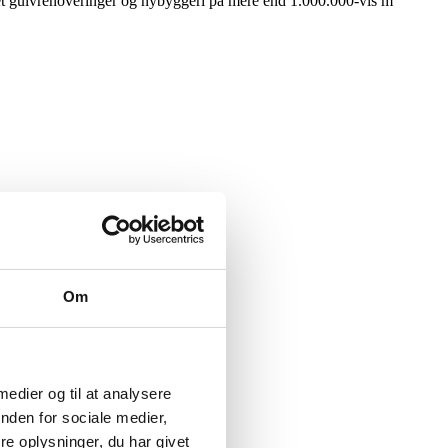
taget gulvrenoveringer og nybyggeri på mere end 1.000.000-vis m
Om
 medier og til at analysere
nden for sociale medier,
e oplysninger, du har givet