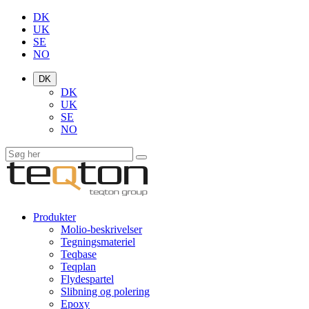
DK
UK
SE
NO
DK
DK
UK
SE
NO
Produkter
Molio-beskrivelser
Tegningsmateriel
Teqbase
Teqplan
Flydespartel
Slibning og polering
Epoxy