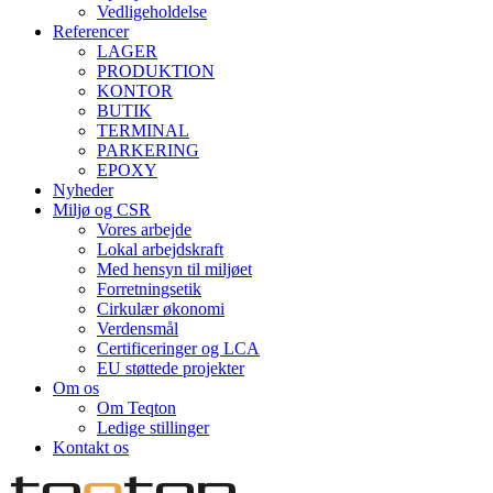
Vedligeholdelse
Referencer
LAGER
PRODUKTION
KONTOR
BUTIK
TERMINAL
PARKERING
EPOXY
Nyheder
Miljø og CSR
Vores arbejde
Lokal arbejdskraft
Med hensyn til miljøet
Forretningsetik
Cirkulær økonomi
Verdensmål
Certificeringer og LCA
EU støttede projekter
Om os
Om Teqton
Ledige stillinger
Kontakt os