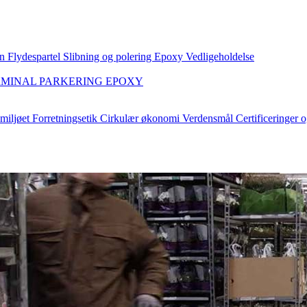
an
Flydespartel
Slibning og polering
Epoxy
Vedligeholdelse
RMINAL
PARKERING
EPOXY
 miljøet
Forretningsetik
Cirkulær økonomi
Verdensmål
Certificeringer