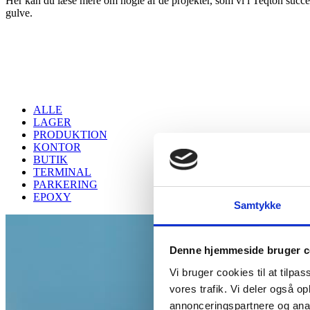
Her kan du læse mere om nogle af de projekter, som vi i Teqton succes
gulve.
ALLE
LAGER
PRODUKTION
KONTOR
BUTIK
TERMINAL
PARKERING
EPOXY
Samtykke
Denne hjemmeside bruger c
Vi bruger cookies til at tilpas
vores trafik. Vi deler også 
annonceringspartnere og anal